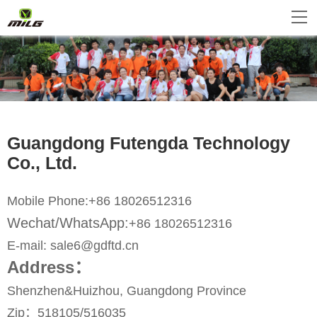
Guangdong Futengda Technology
Co., Ltd.
Mobile Phone
:
+86 18026512316
Wechat/WhatsApp
:
+86 18026512316
E-mail:
sale6@gdftd.cn
Address：
Shenzhen&Huizhou
, Guangdong Province
Zip
：
518105/516035